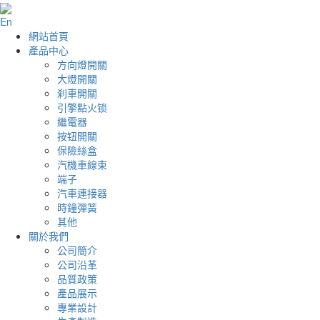
En
網站首頁
產品中心
方向燈開關
大燈開關
刹車開關
引擎點火锁
繼電器
按钮開關
保險絲盒
汽機車線束
端子
汽車連接器
時鐘彈簧
其他
關於我們
公司簡介
公司沿革
品質政策
產品展示
專業設計