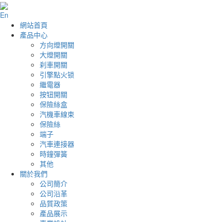
En
網站首頁
產品中心
方向燈開關
大燈開關
刹車開關
引擎點火锁
繼電器
按钮開關
保險絲盒
汽機車線束
保險絲
端子
汽車連接器
時鐘彈簧
其他
關於我們
公司簡介
公司沿革
品質政策
產品展示