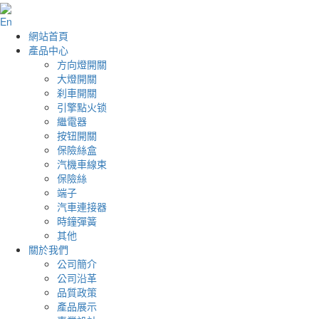
En
網站首頁
產品中心
方向燈開關
大燈開關
刹車開關
引擎點火锁
繼電器
按钮開關
保險絲盒
汽機車線束
保險絲
端子
汽車連接器
時鐘彈簧
其他
關於我們
公司簡介
公司沿革
品質政策
產品展示